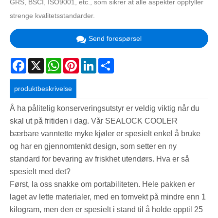
GRS, BSCI, ISO9001, etc., som sikrer at alle aspekter oppfyller
strenge kvalitetsstandarder.
Send forespørsel
Facebook
X
WhatsApp
Pinterest
LinkedIn
Share
produktbeskrivelse
Å ha pålitelig konserveringsutstyr er veldig viktig når du
skal ut på fritiden i dag. Vår SEALOCK COOLER
bærbare vanntette myke kjøler er spesielt enkel å bruke
og har en gjennomtenkt design, som setter en ny
standard for bevaring av friskhet utendørs. Hva er så
spesielt med det?
Først, la oss snakke om portabiliteten. Hele pakken er
laget av lette materialer, med en tomvekt på mindre enn 1
kilogram, men den er spesielt i stand til å holde opptil 25