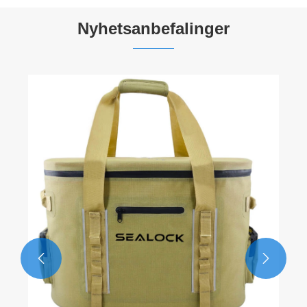
Nyhetsanbefalinger
Engros Cooler Backpack Produsent:
Bulkpriser og FOB-vilkår
Se mer >>

