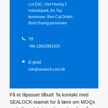
Lot E6C, Viet Huong 2
industripark, An Tay
kommune, Ben Cat Distric,
Binh Duong-provinsen

Tlf
+86-13632981825
E-post

info@sealock.com.hk
Få et tilpasset tilbud! Ta kontakt med
SEALOCK-teamet for å lære om MOQs