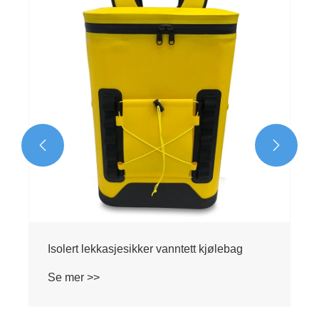
Isolert myk kjøleryggsekk med støpt
glidelåslokk for camping og strand
Se mer >>

