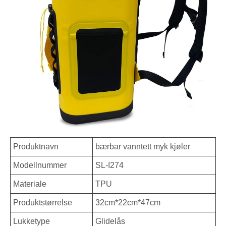
Produktnavn
bærbar vanntett myk kjøler
Modellnummer
SL-I274
Materiale
TPU
Produktstørrelse
32cm*22cm*47cm
Lukketype
Glidelås