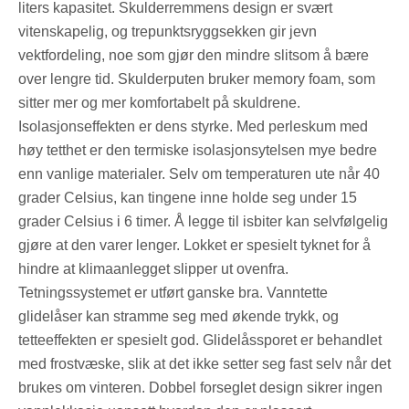
liters kapasitet. Skulderremmens design er svært
vitenskapelig, og trepunktsryggsekken gir jevn
vektfordeling, noe som gjør den mindre slitsom å bære
over lengre tid. Skulderputen bruker memory foam, som
sitter mer og mer komfortabelt på skuldrene.
Isolasjonseffekten er dens styrke. Med perleskum med
høy tetthet er den termiske isolasjonsytelsen mye bedre
enn vanlige materialer. Selv om temperaturen ute når 40
grader Celsius, kan tingene inne holde seg under 15
grader Celsius i 6 timer. Å legge til isbiter kan selvfølgelig
gjøre at den varer lenger. Lokket er spesielt tyknet for å
hindre at klimaanlegget slipper ut ovenfra.
Tetningssystemet er utført ganske bra. Vanntette
glidelåser kan stramme seg med økende trykk, og
tetteeffekten er spesielt god. Glidelåssporet er behandlet
med frostvæske, slik at det ikke setter seg fast selv når det
brukes om vinteren. Dobbel forseglet design sikrer ingen