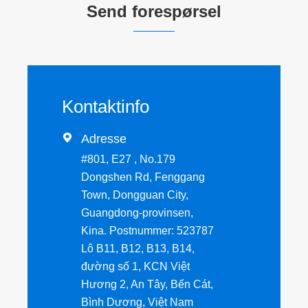
Send forespørsel
Kontaktinfo

Adresse
#801, E27 , No.179
Dongshen Rd, Fenggang
Town, Dongguan City,
Guangdong-provinsen,
Kina. Postnummer: 523787
Lô B11, B12, B13, B14,
đường số 1, KCN Việt
Hương 2, An Tây, Bến Cát,
Bình Dương, Việt Nam