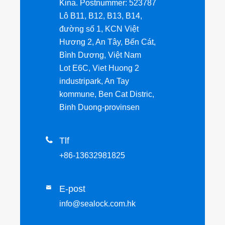
Kina. Postnummer: 523787
Lô B11, B12, B13, B14,
đường số 1, KCN Việt
Hương 2, An Tây, Bến Cát,
Bình Dương, Việt Nam
Lot E6C, Viet Huong 2
industripark, An Tay
kommune, Ben Cat Distric,
Binh Duong-provinsen

Tlf
+86-13632981825
E-post

info@sealock.com.hk