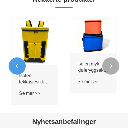
Isolert myk


kjøleryggsekk
Isolert
med støpt
Se mer >>
lekkasjesikker
glidelåslokk for
vanntett
camping og
Se mer >>
kjølebag
strand
Nyhetsanbefalinger