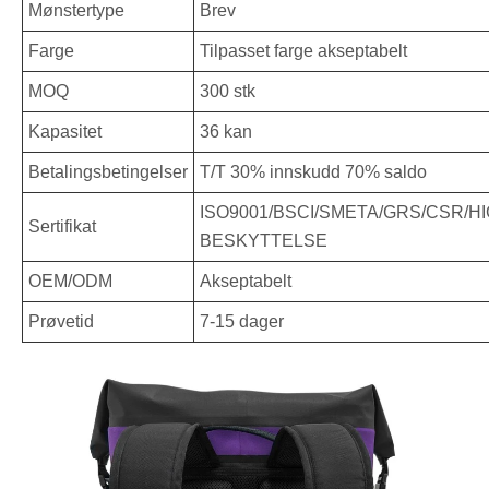
Mønstertype
Brev
Farge
Tilpasset farge akseptabelt
MOQ
300 stk
Kapasitet
36 kan
Betalingsbetingelser
T/T 30% innskudd 70% saldo
ISO9001/BSCI/SMETA/GRS/CSR/HI
Sertifikat
BESKYTTELSE
OEM/ODM
Akseptabelt
Prøvetid
7-15 dager