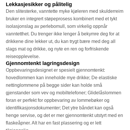
Lekkasjesikker og pålitelig
Den slitesterke, vanntette myke kjøleren med skulderreim
bruker en integrert støpeprosess kombinert med et tykt
isolasjonslag av perlebomull, som virkelig oppnår
vanntetthet. Du trenger ikke lenger å bekymre deg for at
drikkene dine lekker ut, du kan trygt bære med deg all
slags mat og drikke, og nyte en ren og forfriskende
reiseopplevelse.
Gjennomtenkt lagringsdesign
Oppbevaringsdesignet er spesielt gjennomtenkt:
hovedlommen kan inneholde mye drikke; De elastiske
nettinglommene på begge sider kan holde små
gjenstander som vev og mobiltelefoner; Glidelåslommen
foran er perfekt for oppbevaring av lommebøker og
identifikasjonsdokumenter; Det ytre båndet kan også
henge servise, og det er mer gjennomtenkt utstyrt med en
flaskeåpner. Alt har en fast plassering og er lett