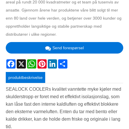
areal på rundt 20 000 kvadratmeter og et team på tusenvis av
ansatte. Gjennom årene har produktene våre blitt solgt til mer
enn 80 land over hele verden, og betjener over 3000 kunder og
opprettholder langsiktige og stabile partnerskap med
distributører i ulike regioner.
Send forespørsel
Facebook
X
WhatsApp
Pinterest
LinkedIn
Share
produktbeskrivelse
SEALOCK COOLERs kvalitet vanntette myke kjøler med
skulderstropp er foret med et effektivt isolasjonslag, som
kan låse fast den interne kaldluften og effektivt blokkere
den eksterne varmeluften. Enten du tar med bento eller
kalde drikker, kan de holde dem friske og originale i lang
tid.