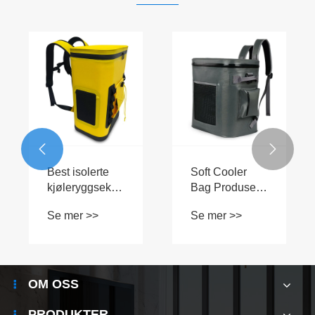


poseforing
Best isolerte
Soft Cooler
kvalitet:
kjøleryggsekk
Bag Produs
LFGB og
for fotturer
Fullt utvalg
r >>
Se mer >>
Se mer >>
65
vesker,
rguide
ryggsekker 
esker
OM OSS
PRODUKTER