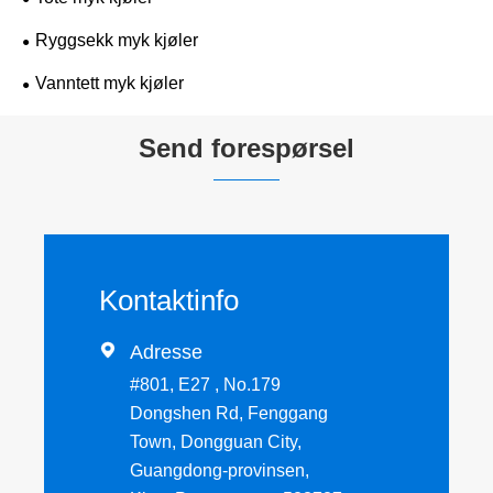
Ryggsekk myk kjøler
Vanntett myk kjøler
Send forespørsel
Kontaktinfo

Adresse
#801, E27 , No.179
Dongshen Rd, Fenggang
Town, Dongguan City,
Guangdong-provinsen,